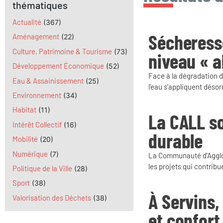
thématiques
Actualité
(367)
Sécheresse
Aménagement
(22)
Culture, Patrimoine & Tourisme
(73)
niveau « a
Développement Économique
(52)
Face à la dégradation d
Eau & Assainissement
(25)
l’eau s’appliquent déso
Environnement
(34)
Habitat
(11)
La CALL so
Intérêt Collectif
(16)
durable
Mobilité
(20)
Numérique
(7)
La Communauté d’Agglom
les projets qui contribu
Politique de la Ville
(28)
Sport
(38)
À Servins,
Valorisation des Déchets
(38)
et confort