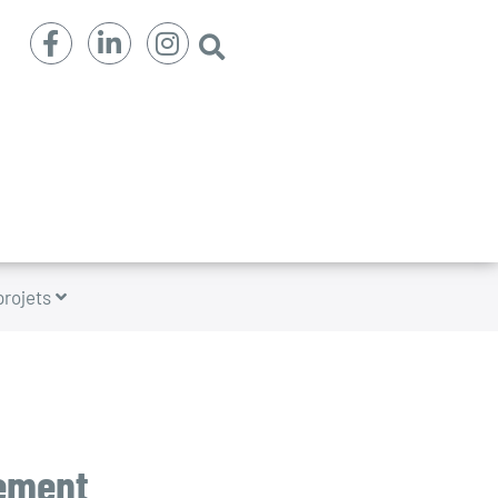
projets
ement