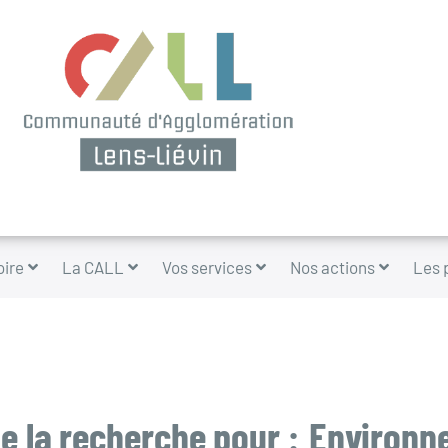
oire
La CALL
Vos services
Nos actions
Les 
e la recherche pour :
Environn