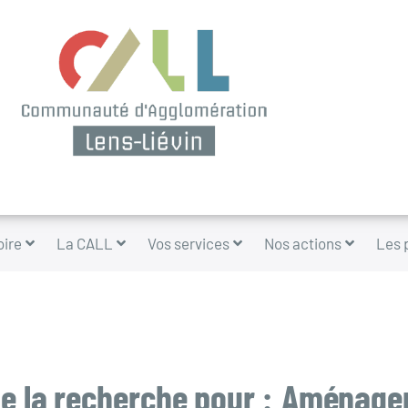
oire
La CALL
Vos services
Nos actions
Les 
e la recherche pour :
Aménage