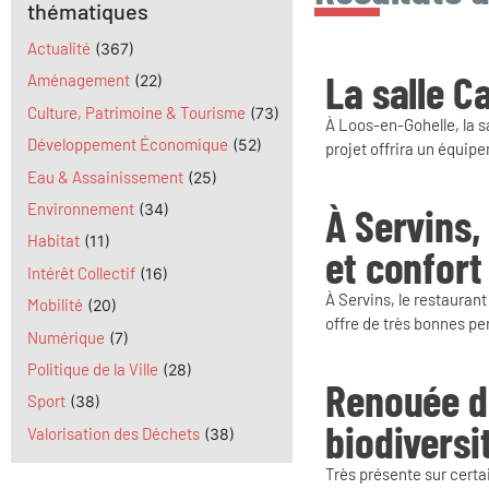
thématiques
Actualité
(367)
La salle C
Aménagement
(22)
Culture, Patrimoine & Tourisme
(73)
À Loos-en-Gohelle, la s
Développement Économique
(52)
projet offrira un équip
Eau & Assainissement
(25)
À Servins,
Environnement
(34)
Habitat
(11)
et confort
Intérêt Collectif
(16)
À Servins, le restaurant
Mobilité
(20)
offre de très bonnes p
Numérique
(7)
Politique de la Ville
(28)
Renouée du
Sport
(38)
biodiversi
Valorisation des Déchets
(38)
Très présente sur certa