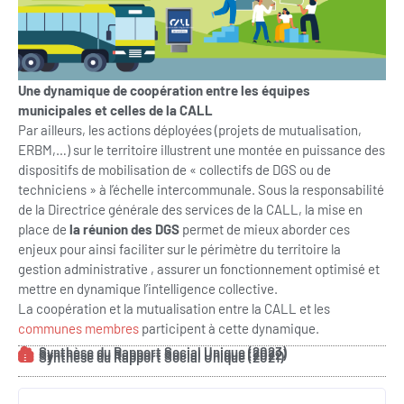
Une dynamique de coopération entre les équipes
municipales et celles de la CALL
Par ailleurs, les actions déployées (projets de mutualisation,
ERBM,…) sur le territoire illustrent une montée en puissance des
dispositifs de mobilisation de « collectifs de DGS ou de
techniciens » à l’échelle intercommunale. Sous la responsabilité
de la Directrice générale des services de la CALL, la mise en
place de
la réunion des DGS
permet de mieux aborder ces
enjeux pour ainsi faciliter sur le périmètre du territoire la
gestion administrative , assurer un fonctionnement optimisé et
mettre en dynamique l’intelligence collective.
La coopération et la mutualisation entre la CALL et les
communes membres
participent à cette dynamique.
Synthèse du Rapport Social Unique (2023)
Synthèse du Rapport Social Unique (2022)
Synthèse du Rapport Social Unique (2021)