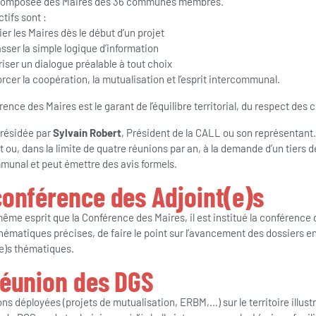
 composée des Maires des 36 communes membres.
tifs sont :
ier les Maires dès le début d’un projet
sser la simple logique d’information
riser un dialogue préalable à tout choix
orcer la coopération, la mutualisation et l’esprit intercommunal.
ence des Maires est le garant de l’équilibre territorial, du respect de
présidée par
Sylvain Robert
, Président de la CALL ou son représentant. E
 ou, dans la limite de quatre réunions par an, à la demande d’un tiers 
munal et peut émettre des avis formels.
conférence des Adjoint(e)s
ême esprit que la Conférence des Maires, il est institué la conférence 
hématiques précises, de faire le point sur l’avancement des dossiers en
e)s thématiques.
réunion des DGS
ns déployées (projets de mutualisation, ERBM,…) sur le territoire illus