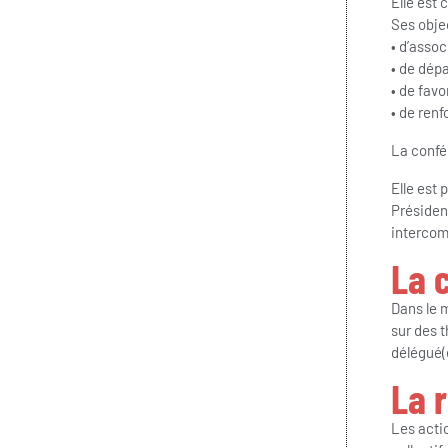
Elle est
Ses objec
• d’assoc
• de dépa
• de favo
• de renf
La confér
Elle est 
Président
intercom
La 
Dans le m
sur des t
délégué(
La 
Les actio