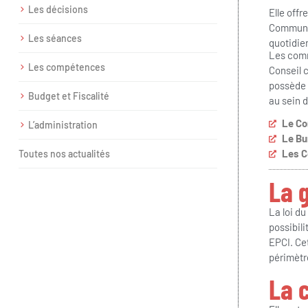
Les décisions
Elle offr
Communau
Les séances
quotidie
Les comm
Les compétences
Conseil 
possède 
Budget et Fiscalité
au sein 
Le Co
L’administration
Le Bu
Les 
Toutes nos actualités
La 
La loi du
possibil
EPCI. Cet
périmètr
La 