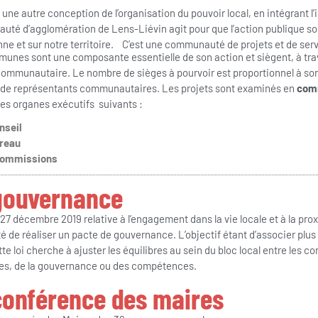
e une autre conception de l’organisation du pouvoir local, en intégrant l’i
té d’agglomération de Lens-Liévin agit pour que l’action publique soit
nne et sur notre territoire. C’est une communauté de projets et de ser
unes sont une composante essentielle de son action et siègent, à trave
communautaire. Le nombre de sièges à pourvoir est proportionnel à son
de représentants communautaires. Les projets sont examinés en
com
des organes exécutifs suivants :
nseil
reau
Commissions
gouvernance
 27 décembre 2019 relative à l’engagement dans la vie locale et à la proxi
ité de réaliser un pacte de gouvernance. L’objectif étant d’associer pl
te loi cherche à ajuster les équilibres au sein du bloc local entre les 
es, de la gouvernance ou des compétences.
conférence des maires