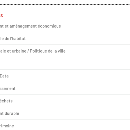
ns
nt et aménagement économique
le de l’habitat
le et urbaine / Politique de la ville
 Data
issement
déchets
t durable
trimoine