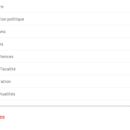
re
ion politique
ons
es
tences
Fiscalité
ration
tualités
es