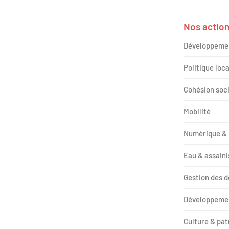
Nos actio
Développeme
Politique loca
Cohésion socia
Mobilité
Numérique &
Eau & assain
Gestion des 
Développemen
Culture & pa