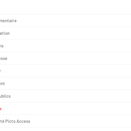
mentaire
ation
ns
esse
r
ent
ublics
e
ité Picto Access