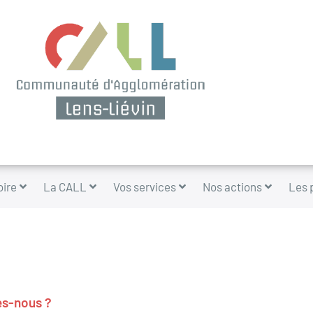
oire
La CALL
Vos services
Nos actions
Les 
s-nous ?