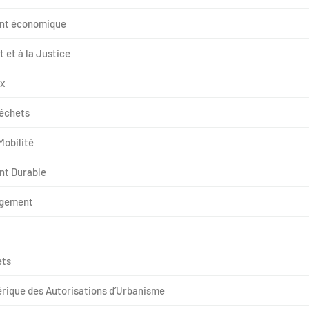
nt économique
t et à la Justice
x
déchets
Mobilité
nt Durable
ogement
ets
rique des Autorisations d’Urbanisme