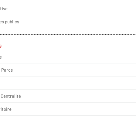
tive
es publics
s
e
s Parcs
 Centralité
itoire