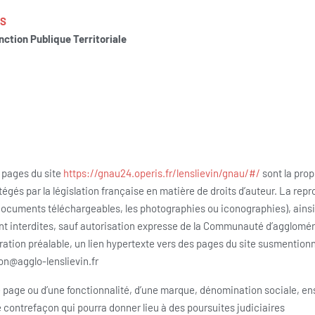
ES
ction Publique Territoriale
 pages du site
https://gnau24.operis.fr/lenslievin/gnau/#/
sont la pro
gés par la législation française en matière de droits d’auteur. La repro
documents téléchargeables, les photographies ou iconographies), ainsi 
sont interdites, sauf autorisation expresse de la Communauté d’agglomér
aration préalable, un lien hypertexte vers des pages du site susmention
on@agglo-lenslievin.fr
e page ou d’une fonctionnalité, d’une marque, dénomination sociale, en
une contrefaçon qui pourra donner lieu à des poursuites judiciaires