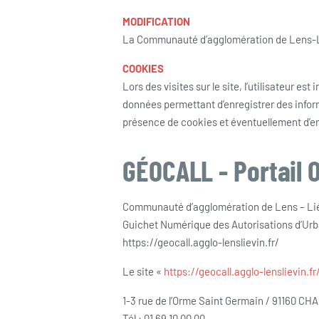
MODIFICATION
La Communauté d’agglomération de Lens-Liév
COOKIES
Lors des visites sur le site, l’utilisateur 
données permettant d’enregistrer des informa
présence de cookies et éventuellement d’en r
GÉOCALL - Portail 
Communauté d’agglomération de Lens – Li
Guichet Numérique des Autorisations d’Ur
https://geocall.agglo-lenslievin.fr/
Le site «
https://geocall.agglo-lenslievin.fr
1-3 rue de l’Orme Saint Germain / 91160 
Tél : 01 69 10 00 00