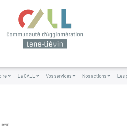
oire
La CALL
Vos services
Nos actions
Les 
iévin