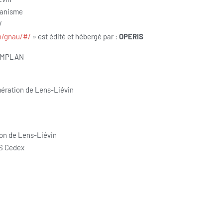
banisme
/
in/gnau/#/
» est édité et hébergé par :
OPERIS
CHAMPLAN
ération de Lens-Liévin
on de Lens-Liévin
NS Cedex