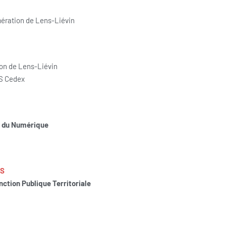
ération de Lens-Liévin
on de Lens-Liévin
NS Cedex
t du Numérique
ES
ction Publique Territoriale