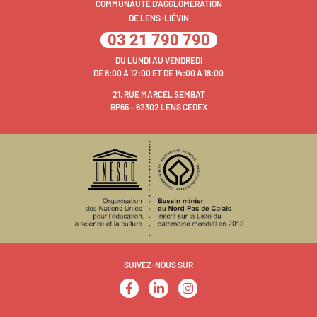
COMMUNAUTÉ D'AGGLOMÉRATION
DE LENS-LIÉVIN
03 21 790 790
DU LUNDI AU VENDREDI
DE 8:00 À 12:00 ET DE 14:00 À 18:00
21, RUE MARCEL SEMBAT
BP65 – 62302 LENS CEDEX
SUIVEZ-NOUS SUR