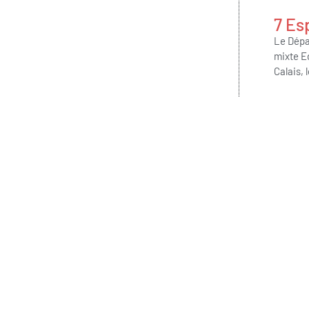
7 Es
Le Dépa
mixte E
Calais, 