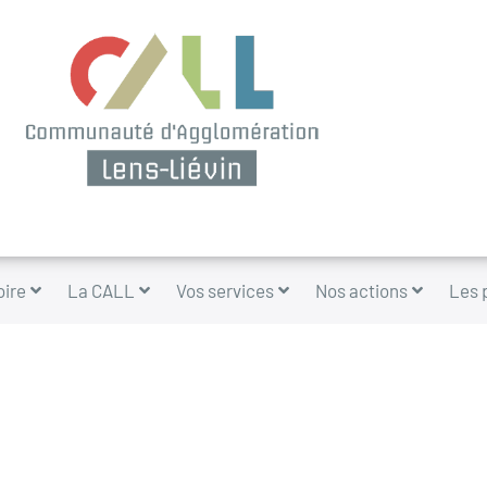
oire
La CALL
Vos services
Nos actions
Les 