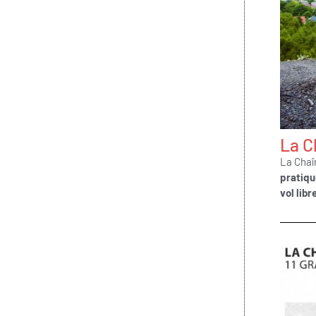
La C
La Chaî
pratiqu
vol lib