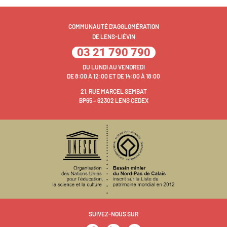
COMMUNAUTÉ D'AGGLOMÉRATION
DE LENS-LIÉVIN
03 21 790 790
DU LUNDI AU VENDREDI
DE 8:00 À 12:00 ET DE 14:00 À 18:00
21, RUE MARCEL SEMBAT
BP65 – 62302 LENS CEDEX
SUIVEZ-NOUS SUR