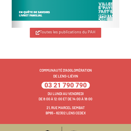
Toutes les publications du PAH
COMMUNAUTÉ D'AGGLOMÉRATION
DE LENS-LIÉVIN
03 21 790 790
DU LUNDI AU VENDREDI
DE 8:00 À 12:00 ET DE 14:00 À 18:00
21, RUE MARCEL SEMBAT
BP65 – 62302 LENS CEDEX