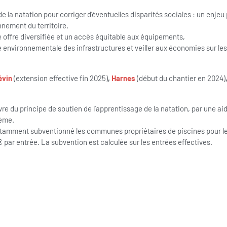
de la natation pour corriger d’éventuelles disparités sociales : un enjeu p
nnement du territoire,
 offre diversifiée et un accès équitable aux équipements,
e environnementale des infrastructures et veiller aux économies sur le
évin
(extension effective fin 2025)
,
Harnes
(début du chantier en 2024)
 du principe de soutien de l’apprentissage de la natation, par une ai
ième.
mment subventionné les communes propriétaires de piscines pour leur
 € par entrée. La subvention est calculée sur les entrées effectives.