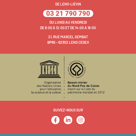
DE LENS-LIÉVIN
03 21 790 790
DU LUNDI AU VENDREDI
DE 8:00 À 12:00 ET DE 14:00 À 18:00
21, RUE MARCEL SEMBAT
BP65 – 62302 LENS CEDEX
SUIVEZ-NOUS SUR