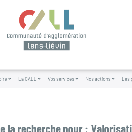
oire
La CALL
Vos services
Nos actions
Les 
e la recherche pour :
Valorisat