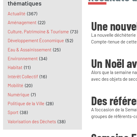
thématiques
Actualité
(367)
Une nouve
Aménagement
(22)
Culture, Patrimoine & Tourisme
(73)
La nouvelle déchèterie 
Développement Économique
(52)
Compte-tenue de cette o
Eau & Assainissement
(25)
Un Noël a
Environnement
(34)
Habitat
(11)
Alors que la semaine nat
Intérêt Collectif
(16)
avec des objets de sec
Mobilité
(20)
Numérique
(7)
Des référ
Politique de la Ville
(28)
A l’occasion de la Sem
Sport
(38)
groupes de référents-c
Valorisation des Déchets
(38)