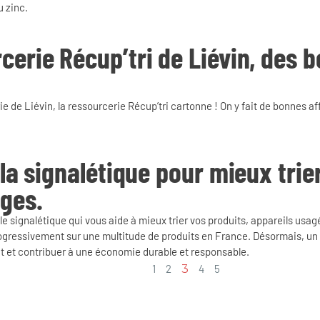
u zinc.
cerie Récup’tri de Liévin, des 
e de Liévin, la ressourcerie Récup’tri cartonne ! On y fait de bonnes af
, la signalétique pour mieux trie
ges.
lle signalétique qui vous aide à mieux trier vos produits, appareils usag
rogressivement sur une multitude de produits en France. Désormais, un s
t et contribuer à une économie durable et responsable.
1
2
3
4
5