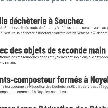
lle déchèterie à Souchez
de Souchez, située route de Carency à côté du stade, sera ouverte au pu
uverture, la déchèterie itinérante s’arrête définitivement le 31 déce
vec des objets de seconde main
ionale des ressourceries et des recycleries bat son plein, elle est l’oc
onde main.
ents-composteur formés à Noye
aine Européenne de Réduction des Déchets (SERD), les services de l’a
omposteur, comme ici à Noyelles-sous-Lens.