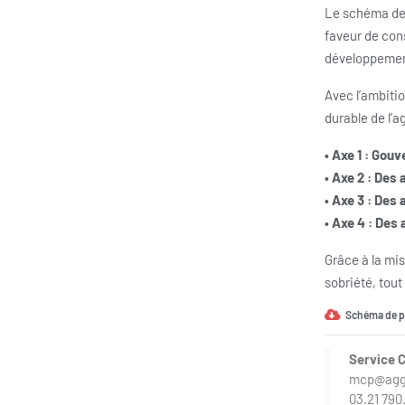
Le schéma de 
faveur de cons
développemen
Avec l’ambiti
durable de l’
• Axe 1 : Go
• Axe 2 : De
• Axe 3 : De
• Axe 4 : Des
Grâce à la mis
sobriété, tou
Schéma de p
Service 
mcp@agglo
03.21 790