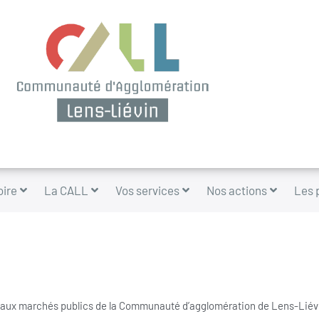
oire
La CALL
Vos services
Nos actions
Les 
 aux marchés publics de la Communauté d’agglomération de Lens-Liév