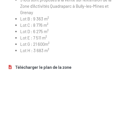
Zone d’Activités Quadraparc à Bully-les-Mines et
Grenay
Lot B : 9 363 m²
Lot C : 8 776 m²
Lot D : 6 275 m²
Lot E : 7 511 m²
Lot G : 21 600m²
Lot H : 3 683 m²
Télécharger le plan de la zone