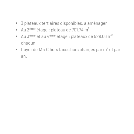
3 plateaux tertiaires disponibles, à aménager
ème
Au 2
étage : plateau de 701.74 m²
ème
ème
Au 3
et au 4
étage : plateaux de 528.06 m²
chacun
Loyer de 135 € hors taxes hors charges par m² et par
an.