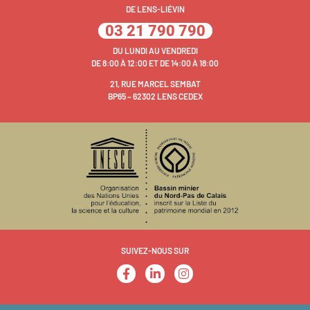
DE LENS-LIÉVIN
03 21 790 790
DU LUNDI AU VENDREDI
DE 8:00 À 12:00 ET DE 14:00 À 18:00
21, RUE MARCEL SEMBAT
BP65 – 62302 LENS CEDEX
SUIVEZ-NOUS SUR